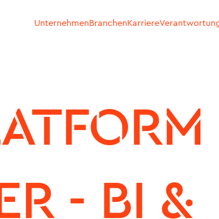
Unternehmen
Branchen
Karriere
Verantwortun
LATFORM 
 - BI & 