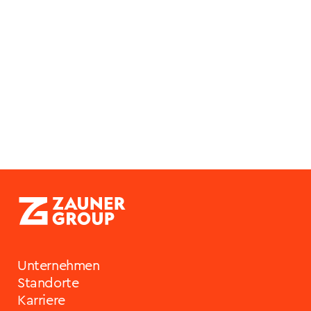
Unternehmen
Unternehmen
26.03.2025
07.07.2025
ZAUNERGROUP zählt
Die besten
zu den besten
Arbeitgeber für
Arbeitgebern
Frauen in Österreich
Österreichs
Unternehmen
Standorte
Karriere